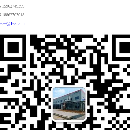
5962749399
8862703018
399@163.com