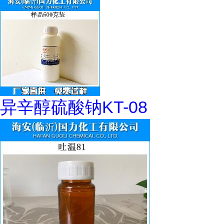
异辛醇硫酸钠KT-08