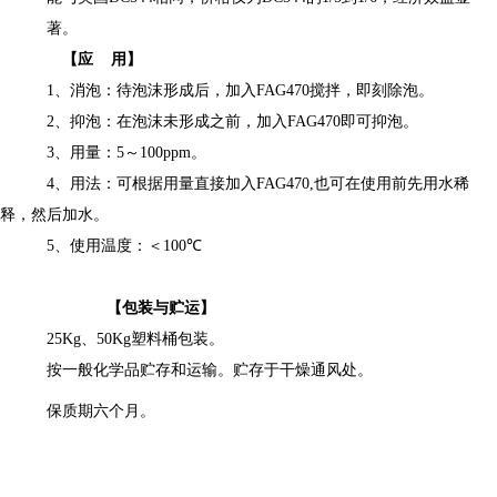
著。
【应 用】
1
、消泡：待泡沫形成后，加入
FAG4
7
0
搅拌，即刻除泡。
2
、抑泡：在泡沫未形成之前，加入
FAG4
7
0
即可抑泡。
3
、用量：
5
～
100
ppm
。
4
、用法：可根据用量直接加入
FAG4
7
0,
也可在使用前先用水稀
释
，然后加水。
5
、使用温度：
＜
100℃
【
包装与贮运
】
25Kg
、
50Kg
塑料
桶包装
。
按一般化学品贮存和运输。贮存于干燥通风处。
保质期
六个月。