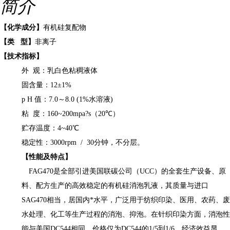
简介
【化学成分】
有机硅复配物
【类
型】
非离子
【技术指标】
外
观：乳白色粘稠液体
固含量：
12
±
1%
p H
值：
7.0
～
8.0 (1%
水溶液
)
粘
度：
160~200mpa
?
s
（
20
℃
）
贮存温度：
4~40
℃
稳定性：
3000rpm / 30
分钟，不分层。
【性能及特点】
FAG470
是全部引进美国联碳公司（
UCC
）的全套生产设备、原
料、配方生产的高效稳定的有机硅消泡乳液，其质量与进口
SAG470
相当，居国内*水平，广泛用于纺织印染、医用、农药、废
水处理、化工等生产过程的消泡、抑泡。在针织印染方面，消泡性
能与美国
DC544
相同，价格仅为
DC544
的
1/5
到
1/6
，经济效益显