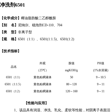
净洗剂
6501
【化学成分】
椰油
脂肪酸
二乙醇酰胺
【
别
名
】
尼纳尔、稳泡剂
CD-110
、
704
【
类
型
】
非离子型
【
规
格
】
6501
（
1:1
）
、
6501(1:1.5)
、
6501(1:2)
【
技术指标
】
外观
胺值
PH
值
品名
（
25
℃
）
mgKOH/g
(1%
水
溶
液
)
6501
（
1:1
）
黄色粘稠液体
50
9
～
10.5
6501
（
1:1
.5
）
黄色粘稠液体
80
～
120
9
～
11
6501
（
1:
2
）
黄色粘稠液体
120
～
160
9
～
11
【
性能与应用
】
1
、
该品具有润湿、净洗、乳化、柔软等性能，对阴离子表面活