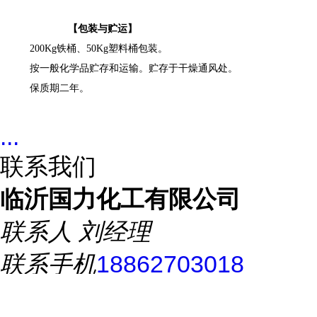
【
包装与贮运
】
200Kg
铁桶、
50Kg
塑料
桶包装
。
按一般化学品贮存和运输。贮存于干燥通风处。
保质期
二
年。
...
联系我们
临沂国力化工有限公司
联系人
刘经理
联系手机
18862703018
联系电话
18862703018