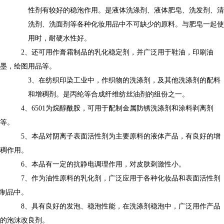
性剂有较好的稳泡作
用
。是液体洗涤剂、液体肥皂、洗发剂、清
洗剂、洗面剂等各种化妆用品中不可缺少的原料。与肥皂一起使
用时，耐硬水性好。
2
、
还可用作膏霜制品的乳化稳定剂，并广泛用于鞋油，印刷油
墨，绘图用品等。
3
、
在纺织印染工业中，作织物的洗涤剂，及
其
他洗涤剂的配料
和增稠剂。是丙纶等合成纤维纺丝油剂的组份之一。
4
、
6501
为烷醇酰胺，可用于配制金属防锈洗涤剂和涂料剥离剂
等。
5
、本品对阴离子表面活性剂为主要原料的液体产品，有良好的增
稠作用。
6
、本品有一定的抗静电调理作用，对皮肤刺激性小。
7
、作为油性原料的乳化剂，广泛应用于各种化妆品和表面活性剂
制品中。
8
、具有良好的发泡、稳泡性能，在洗涤剂稳泡中，广泛用作产品
的泡沫改良剂。