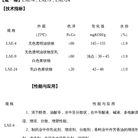
【
规
格
】
LAE-4
，
LAE-9
，
LAE-24
【
技术指标
】
外 观
色 泽
皂 化 值
水 份
规 格
（
25
℃）
Pt-Co
mgKOH/g
（
%
）
LAE-4
无色透明油状物
≤
60
145
～
155
≤
1.0
无色透明油状物至乳
LAE-9
≤
60
浊点：
30
～
45
≤
1.0
白色膏状物
LAE-24
乳白色膏状物
≤
20
42
～
48
≤
1.0
【
性能与应用
】
规 格
性
能
与
应
用
1
、溶于醇类、油酸等，水中呈分散状，
在
中等酸液、碱液
、
多电解
湿、增溶、分散、增塑性能。
LAE-4
2
、制药业中作乳化剂、增溶剂、分散剂，香料业中作芳香油的增溶