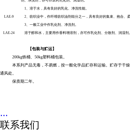
剂、净洗剂，亦可作农药乳化剂、润湿剂。
1
、溶于水，具有良好的乳化、净
洗
性能。
LAE-9
2
、纺织业中，作纤维纺织油剂组分之一，具有良好的集束、抱合、
3
、
一般工业中作乳化剂、净洗剂。
LAE-24
溶于醇和水，主要用作香料增溶剂，亦可作乳化剂、分散剂、润湿剂
【
包装
与贮运】
200kg
铁
桶
、
50kg塑料桶包装。
本系列产品无毒，
不易
燃，按一般化学品贮存和运输。贮存于干燥
通风处。
保质期
二
年。
...
联系我们