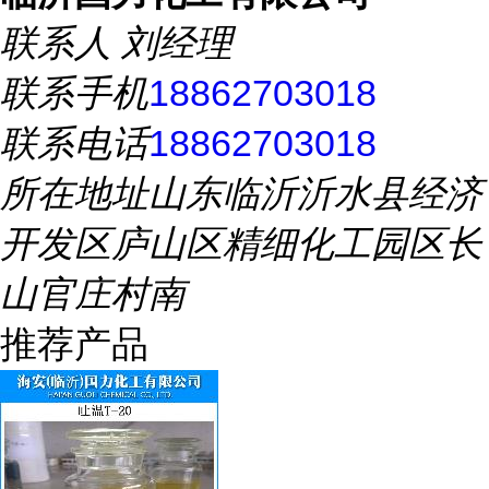
联系人
刘经理
联系手机
18862703018
联系电话
18862703018
所在地址
山东临沂沂水县经济
开发区庐山区精细化工园区长
山官庄村南
推荐产品