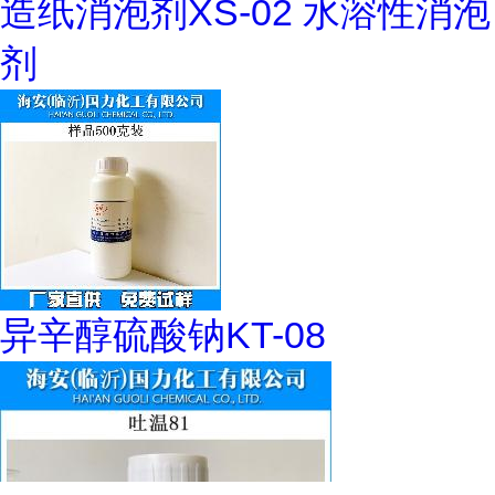
造纸消泡剂XS-02 水溶性消泡
剂
异辛醇硫酸钠KT-08