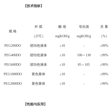
【技术指标】
外 观
酸 值
皂化值
含 量
规 格
（25℃）
mgKOH/g
mgKOH/g
（%）
PEG200DO
琥珀色液体
≤10
-
≥99%
PEG400DO
琥珀色液体
≤10
100～130
≥99%
PEG600DO
琥珀色液体
≤10
85～105
≥99%
PEG1000DO
黄色膏体
≤10
-
≥99%
PEG2000DO
黄色膏体
≤10
-
≥99%
【性能与应用】