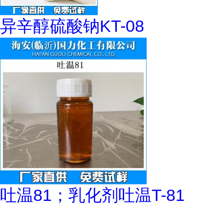
异辛醇硫酸钠KT-08
吐温81；乳化剂吐温T-81