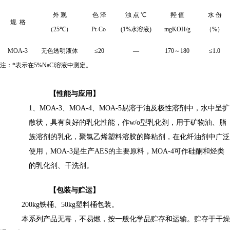
外 观
色 泽
浊 点 ℃
羟 值
水 份
规 格
（
25
℃）
Pt-Co
(1%
水溶液
)
mgKOH/g
（
%
）
MOA-3
无色透明液体
≤
20
—
170
～
180
≤
1.0
注：
*
表示在
5%NaCl
溶液中测定。
【性能与应用】
1
、
MOA-3
、
MOA-4
、
MOA-5
易溶于油及极性溶剂中，水中呈扩
散状，具有良好的乳化性能，作
w/o
型乳化剂
，用于
矿物油、脂
族溶剂的乳化，聚氯乙烯塑料溶胶的降粘剂，
在
化纤油剂
中广泛
使用
，
MOA-3
是
生产
AES
的主要原料，
MOA-4
可作硅酮和烃类
的乳化剂、干洗剂。
【
包装
与贮运】
200kg
铁
桶
、
50kg
塑料桶包装。
本系列产品无毒，
不易
燃，按一般化学品贮存和运输。贮存于干燥