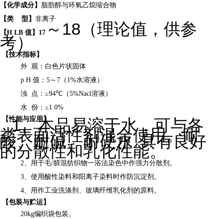
【化学成分】
脂肪醇与环氧乙烷缩合物
【
类
型
】
非离子
18
～
（理论值，供参
【
H
LB
值
】
17
考）
【
技术指标
】
外
观：白色片状固体
p
H
值：
5
～
7
（
1%
水溶液）
浊
点
：
≥
94℃
（
5%Nacl
溶液）
水
份：
≤
1.0
%
【
性能与应用
】
1
、本品易溶于水，可与各
类表面活性剂混合使用。耐
酸、耐碱、耐硬水
具有良好
，
的分散性和乳化性能。
2
、用于毛
/
腈混纺织物一
浴
法染色中作强力分散剂。
3
、使用酸性染料和阳离子染料时作防沉淀剂。
4
、用作工业洗涤剂、玻璃纤维乳化剂的原料。
【
包装
与贮运】
20kg
编织袋包装。