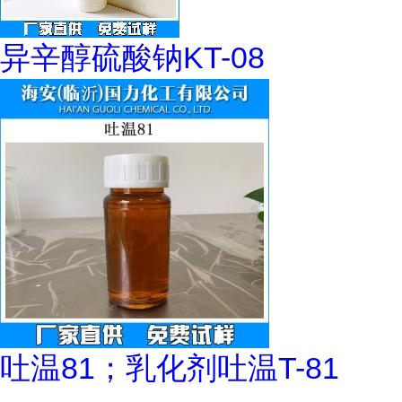
异辛醇硫酸钠KT-08
吐温81；乳化剂吐温T-81