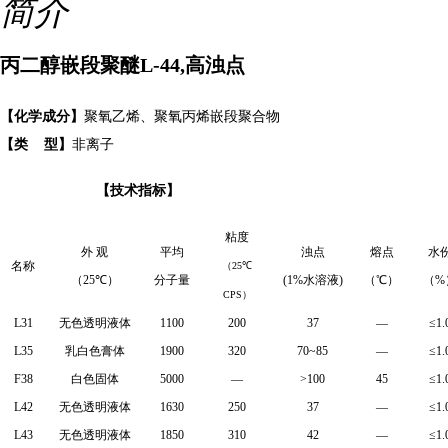
简介
丙二醇嵌段聚醚L-44,高浊点
【化学成分】
聚氧乙烯、聚氧丙烯嵌段聚合物
【
类
型
】
非离子
【
技术指标
】
粘度
外 观
平均
浊点
熔点
水
名称
（
25
℃
（
25
℃）
分子量
(1%
水溶液
)
（℃）
（
%
CPS
）
L31
无色透明液体
1100
200
37
—
≤
1.
L35
乳白色膏体
1900
320
70~85
—
≤
1.
F38
白色固体
5000
—
>100
45
≤
1.
L42
无色透明液体
1630
250
37
—
≤
1.
L43
无色透明液体
1850
310
42
—
≤
1.