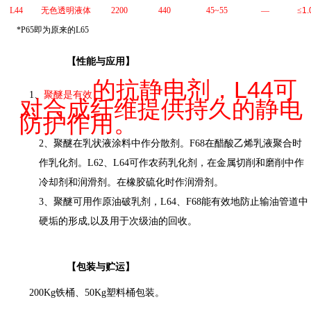
L44
无色透明液体
2200
440
45~55
—
≤
1.
*P65
即为原来的
L65
【性能与应用】
L44
的抗静电剂，
可
1
、
聚醚是有
效
对合成纤维提供持久的静电
防护作用。
2
、聚醚在乳状液涂料中作分散剂。
F68
在醋酸乙烯乳液聚合时
作乳化剂。
L62
、
L64
可作农药乳化剂，在金属切削和磨削中作
冷却剂和润滑剂。在橡胶硫化时作润滑剂。
3
、聚醚可用作原油破乳剂，
L64
、
F68
能有效地防止输油管道中
硬垢的形成
,
以及用于次级油的回收。
【
包装与贮运
】
200Kg
铁桶、
50Kg
塑料
桶包装
。