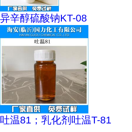
异辛醇硫酸钠KT-08
吐温81；乳化剂吐温T-81