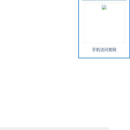
手机访问官网