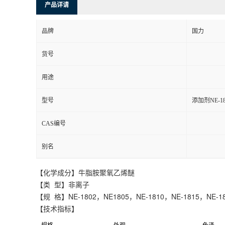
产品详请
品牌
国力
货号
用途
型号
添加剂NE-18
CAS编号
别名
【化学成分】牛脂胺聚氧乙烯醚
【类 型】非离子
【规 格】NE-1802，NE1805，NE-1810，NE-1815，
【技术指标】