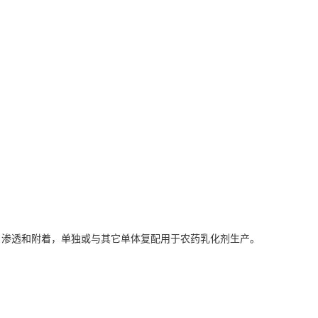
、渗透和附着，单独或与其它单体复配用于农药乳化剂生产。