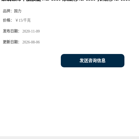
品牌：
国力
价格：
￥15/千克
发布日期：
2020-11-09
更新日期：
2026-08-06
发送咨询信息