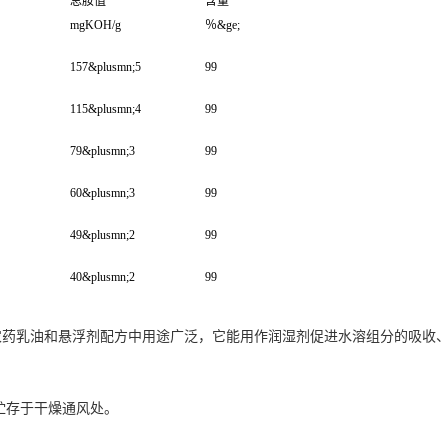
总胺值
含量
）
mgKOH/g
％&ge;
157&plusmn;5
99
115&plusmn;4
99
79&plusmn;3
99
60&plusmn;3
99
49&plusmn;2
99
40&plusmn;2
99
农药乳油和悬浮剂配方中用途广泛，它能用作润湿剂促进水溶组分的吸收
。贮存于干燥通风处。