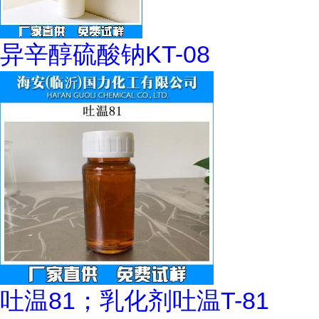
异辛醇硫酸钠KT-08
吐温81；乳化剂吐温T-81