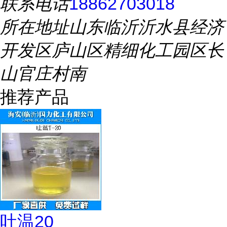
联系电话
18862703018
所在地址
山东临沂沂水县经济
开发区庐山区精细化工园区长
山官庄村南
推荐产品
吐温20