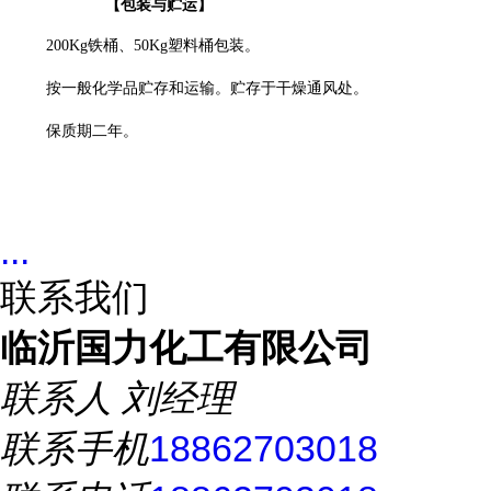
【
包装
与贮运】
200Kg
铁桶、
50Kg
塑料
桶包装
。
按一般化学品贮存和运输。贮存于干燥通风处。
保质期
二
年。
...
联系我们
临沂国力化工有限公司
联系人
刘经理
联系手机
18862703018