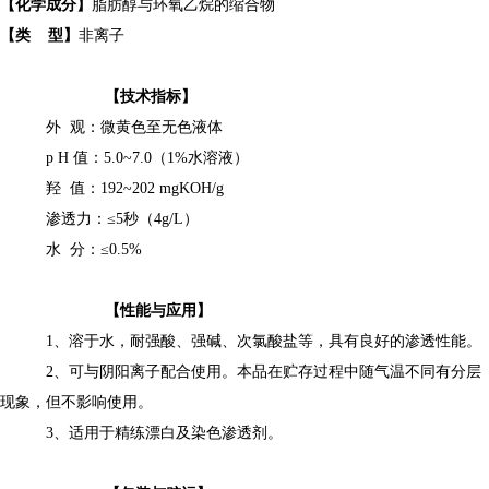
【化学成分】
脂肪醇与环氧乙烷的缩合物
【类
型】
非离子
【技术指标】
外
观：微黄色至无色液体
p H
值：
5.0~7.0
（
1%
水溶液）
羟
值：
192~202 mgKOH/g
渗透力：
≤
5
秒（
4g/L
）
水
分：
≤
0.5%
【性能与应用】
1
、溶于水
，
耐强酸、强碱、次氯酸盐等，具有良好的渗透性能。
2
、可与阴阳离子配合使用。本品在贮存过程中随气温不同有分层
现象，但不影响使用。
3
、
适用于精练漂白及染色渗透剂
。