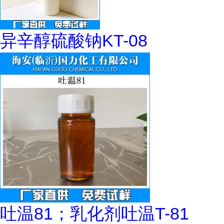
异辛醇硫酸钠KT-08
吐温81；乳化剂吐温T-81