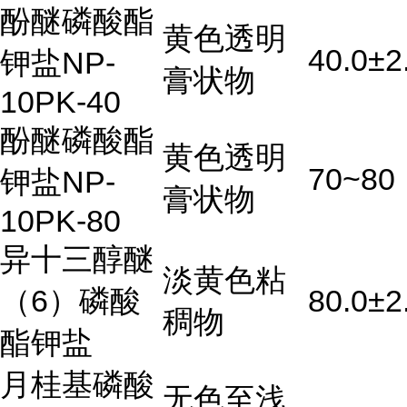
酚醚磷酸酯
黄色透明
40.0±2
钾盐NP-
膏状物
10PK-40
酚醚磷酸酯
黄色透明
70~80
钾盐NP-
膏状物
10PK-80
异十三醇醚
淡黄色粘
（6）磷酸
80.0±2
稠物
酯钾盐
月桂基磷酸
无色至浅