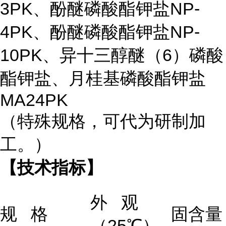
3PK、酚醚磷酸酯钾盐NP-
4PK、酚醚磷酸酯钾盐NP-
10PK、异十三醇醚（6）磷酸
酯钾盐、月桂基磷酸酯钾盐
MA24PK
（特殊规格，可代为研制加
工。）
【技术指标】
外 观
规 格
固含量
（25℃）