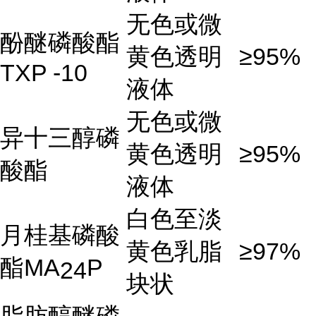
无色或微
酚醚磷酸酯
黄色透明
≥95%
TXP -10
液体
无色或微
异十三醇磷
黄色透明
≥95%
酸酯
液体
白色至淡
月桂基磷酸
黄色乳脂
≥97%
酯MA
P
24
块状