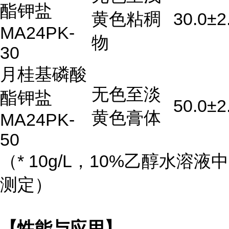
酯钾盐
黄色粘稠
30.0±2
MA
24
PK-
物
30
月桂基磷酸
无色至淡
酯钾盐
50.0±2
黄色膏体
MA
24
PK-
50
（* 10g/L，10%乙醇水溶液中
测定）
【性能与应用】