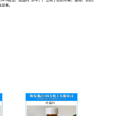
G470
相当，居国内*水平，广泛用于纺织印染、医用、农药、
益显著。