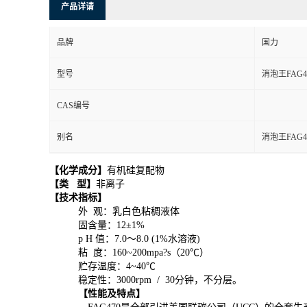
产品详请
品牌
国力
型号
消泡王FAG4
CAS编号
别名
消泡王FAG4
【化学成分】
有机硅复配物
【类
型】
非离子
【技术指标】
外
观：乳白色粘稠液体
固含量：
12
±
1%
p H
值：
7.0
～
8.0 (1%
水溶液
)
粘
度：
160~200mpa
?
s
（
20
℃
）
贮存温度：
4~40
℃
稳定性：
3000rpm / 30
分钟，不分层。
【性能及特点】