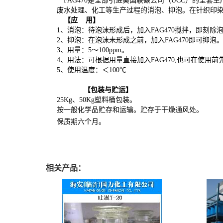
FAG470
是全部引进美国联碳公司（
UCC
）的全套生
废水处理、化工等生产过程的消泡、抑泡。在针织印
【应 用】
1
、消泡：待泡沫形成后，加入
FAG4
7
0
搅拌，即刻除
2
、抑泡：在泡沫未形成之前，加入
FAG4
7
0
即可抑泡
3
、用量：
5
～
100
ppm
。
4
、用法：可根据用量直接加入
FAG4
7
0,
也可在使用前
5
、使用温度：
＜
100℃
【
包装与贮运
】
25Kg
、
50Kg
塑料
桶包装
。
按一般化学品贮存和运输。贮存于干燥通风处。
保质期
六个月。
相关产品：