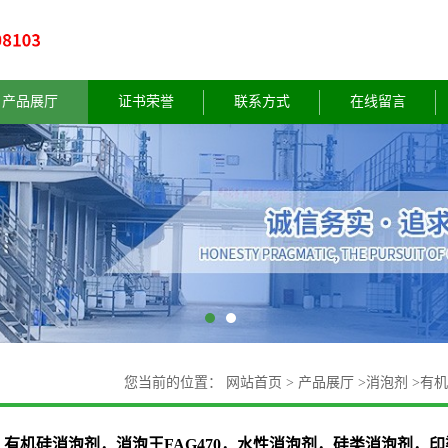
产品展厅
证书荣誉
联系方式
在线留言
您当前的位置：
网站首页
>
产品展厅
>
消泡剂
>
有机
消泡剂
有机硅消泡剂，消泡王FAG470，水性消泡剂，硅类消泡剂，