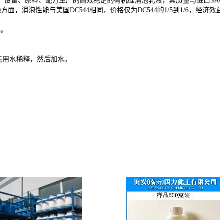
产设备、原料、配方生产的高效稳定的有机硅消泡乳液，其质量与进口
SA
染方面，消泡性能与美国
DC544
相同，价格仅为
DC544
的
1/5
到
1/6
，经济效
泡。
。
先用水稀
释
，然后加水。