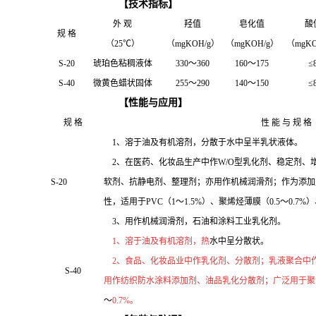
【
技术指标
】
外 观
羟值
皂化值
酸
规 格
（
25
℃
）
（
mgKOH/g
）
（
mgKOH/g
）
（
mgKO
S-20
琥珀色粘稠液体
330
～
360
160
～
175
≤
S-40
微黄色蜡状固体
255
～
290
140
～
150
≤
【
性能与应用
】
规 格
性 能 与 规 格
1
、溶于油及有机溶剂，分散于水中呈半乳状液体
。
2
、在医药、化妆品生产中作
W/O
型乳化剂、稳定剂、
S-20
软剂、抗静电剂、整理剂；亦用作机械润滑剂
；作为添加
性，适用于
PVC
（
1
～
1.5%
）、聚烯烃薄膜（
0.5
～
0.7%
）
3
、用作机械润滑剂，石油和涂料工业乳化剂。
1
、溶于油及有机溶剂，
热
水中呈分散状。
2
、食品、化妆品业中作乳化剂、分散剂；乳液聚合中
S-
4
0
用作纺织防水涂料添加剂、油品乳化分散剂
；广泛用于聚
～
0.7%
。