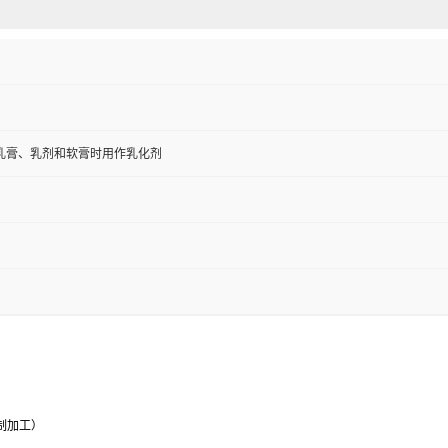
乳膏、乳剂和软膏时用作乳化剂
制加工）