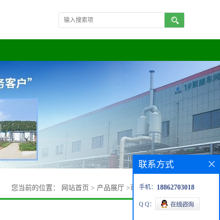
联系方式
手机：
18862703018
您当前的位置：
网站首页
>
产品展厅
>
司盘 span
>
司盘40
Q Q：