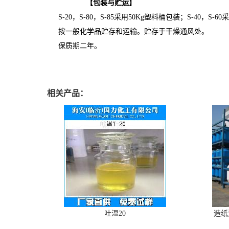
【
包装
与贮运】
S-
2
0
，
S-
8
0
，
S-
8
5
采用
50Kg
塑料桶包装；
S-
4
0
，
S-
60
采
按一般化学品贮存和运输。贮存于干燥通风处。
保质期
二
年。
相关产品：
吐温20
造纸