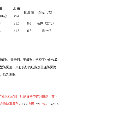
值
水 份
HLB
值
熔点（℃）
H/g
）
（
%
）
8
≤
1.5
8.6
液体（
25
℃）
8
≤
1.5
6.7
45
～
47
增塑剂、润滑剂、干燥剂；纺织工业中作柔
型防雾剂，具有良好的初期及低温防雾滴
、
EVA
薄膜。
作乳化稳定剂；印刷油墨中作分散剂；亦可
合物防雾滴剂，
PVC
农膜
1
～
1.7%
，
EVA0.5