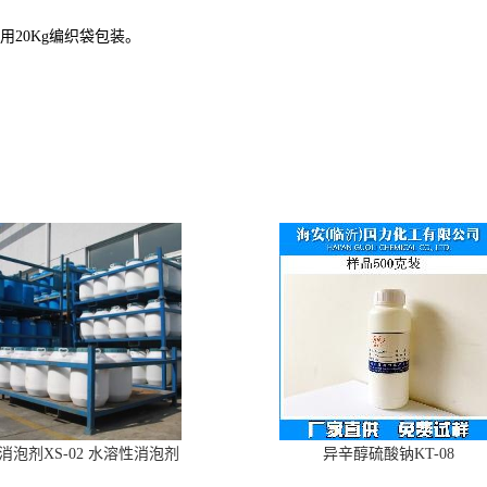
用
20Kg
编织袋包装。
消泡剂XS-02 水溶性消泡剂
异辛醇硫酸钠KT-08