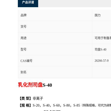
产品详请
品牌
国力
货号
用途
可用于制备
型号
司盘S-40
26266-57-9
CAS编号
别名
乳化剂司盘
S-40
【
类
型
】
非离子
【
规
格
】
S-20
，
S-40
，
S-60
，
S-
8
0
，
S-
8
5
（特殊规格，可代为研